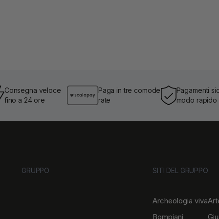
Consegna veloce
Paga in tre comode
Pagamenti sic
fino a 24 ore
rate
modo rapido
GRUPPO
SITI DEL GRUPPO
Archeologia viva
Art
Bompiani
Giu