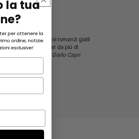
o la tua
one?
tter per ottenere la
ri, dove lavora ai suoi romanzi gialli
rimo ordine, notizie
lo. Una serie bestseller da più di
ioni esclusive!
esso il primo volume:
Giallo Capri