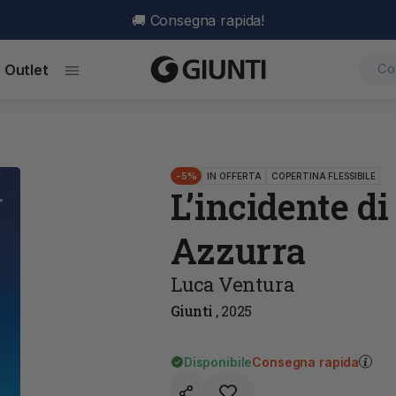
🚚 Consegna rapida!
Outlet
-5%
IN OFFERTA
COPERTINA FLESSIBILE
L’incidente di
Azzurra
Luca Ventura
Giunti
,
2025
Disponibile
Consegna rapida