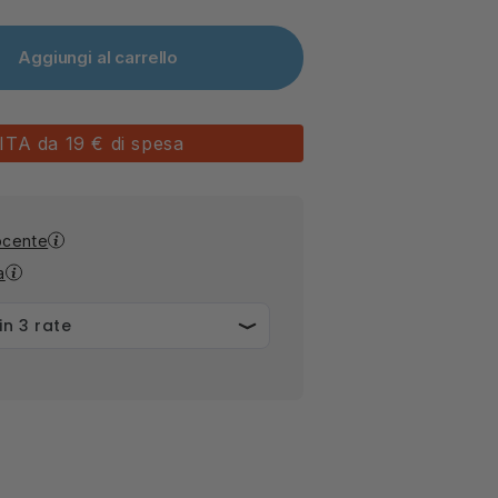
Aggiungi al carrello
A da 19 € di spesa
ocente
a