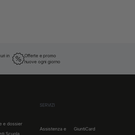
uri in
Offerte e promo
nuove ogni giorno
SERVIZI
e e dossier
Assistenza e
GiuntiCard
nti Scuola