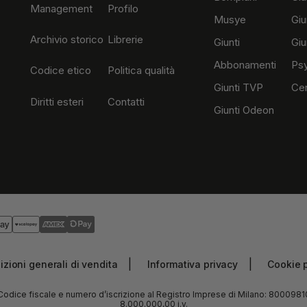
Management
Profilo
Musye
Giu
Archivio storico
Librerie
Giunti
Giu
Abbonamenti
Ps
Codice etico
Politica qualità
Giunti TVP
Cen
Diritti esteri
Contatti
Giunti Odeon
zioni generali di vendita
Informativa privacy
Cookie p
no - Codice fiscale e numero d’iscrizione al Registro Imprese di Milano: 800
8.000.000,00 i.v.