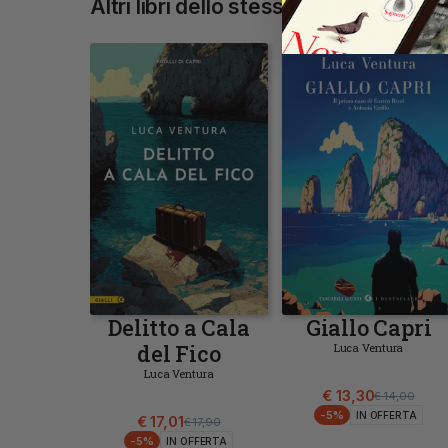
Altri libri dello stesso autore
Non Disponibile
Aggiungi
Delitto a Cala
Giallo Capri
del Fico
Luca Ventura
Luca Ventura
€ 13,30
€ 14,00
-
5
%
IN OFFERTA
€ 17,01
€ 17,90
-
5
%
IN OFFERTA