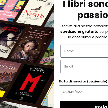
I libri son
passi
a Ventura
Iscriviti alla nostra newsle
udonimo. Lo scrittore trascorre gran parte dell’anno a Cap
spedizione gratuita
sul p
gonisti l’isolano Enrico Rizzi e la sua collega Antonia Ciril
in anteprima e promoz
copie vendute in Germania. Per Giunti è uscito con succ
Name
ondisci
Email
Data di nascita (opzionale)
Invia