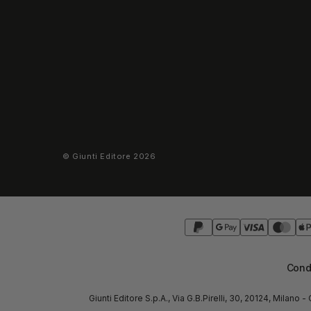
©
Giunti Editore
2026
Condi
Giunti Editore S.p.A., Via G.B.Pirelli, 30, 20124, Mila