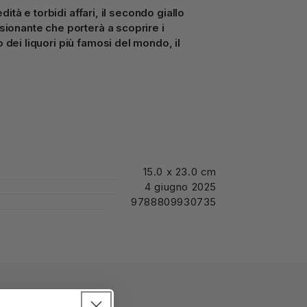
edità e torbidi affari, il secondo giallo
sionante che porterà a scoprire i
 dei liquori più famosi del mondo, il
 il detective Enrico Rizzi, rientrando a
siste a un incidente fatale. Un'Ape
 scarpata di via Grotta Azzurra. Tra le
po a riconoscere la vittima, Elisa
role: «
Non è stato un incidente
». Poi,
donna muore.
piccola comunità
, chiusa e
15.0 x 23.0 cm
he in quei giorni si appresta a
4 giugno 2025
ttima è tra i produttori più importanti del
9788809930735
po preso le distanze dall'attività e
uella notte? E, soprattutto, perché era
lei?
n è facile evitare che i pettegolezzi
i
, e che la conoscenza delle persone
tà, ma grazie alla determinazione della
si impossibile sgarrare.