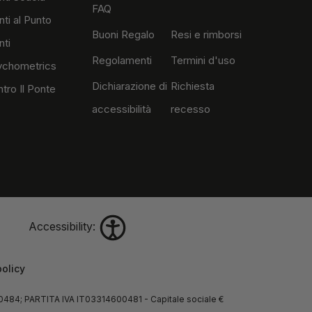
FAQ
nti al Punto
Buoni Regalo
Resi e rimborsi
nti
Regolamenti
Termini d'uso
ychometrics
Dichiarazione di
Richiesta
tro Il Ponte
accessibilità
recesso
Accessibility:
olicy
09810484; PARTITA IVA IT03314600481 - Capitale sociale €