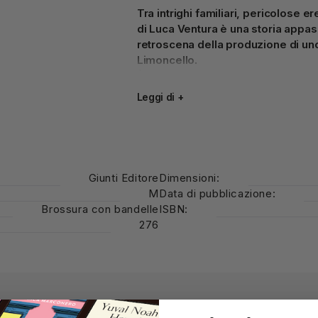
Tra intrighi familiari, pericolose er
di Luca Ventura è una storia appas
retroscena della produzione di uno
Limoncello.
È la notte del quattro novembre quando
casa sotto una pioggia scrosciante, as
Leggi di
+
perde il controllo e finisce giù per una
lamiere contorte il poliziotto fa in tem
Constantini e a sentire le sue ultime pa
sfiorata dalle prime luci dell'alba, la 
Uno shock per Capri e per la sua 
Giunti Editore
Dimensioni:
profondamente legata alle tradizioni, c
M
Data di pubblicazione:
raccogliere i limoni. La famiglia della vi
Brossura con bandelle
ISBN:
prezioso agrume, ma Elisa aveva da tem
276
viveva a Benevento. Che ci faceva lì q
alla guida di un veicolo non intestato a 
In un'isola dove tutti si conoscono,
no
si frappongano alle indagini ufficial
coinvolte influenzi la propria obiettivi
collega Antonia Cirillo, per Rizzi è qua