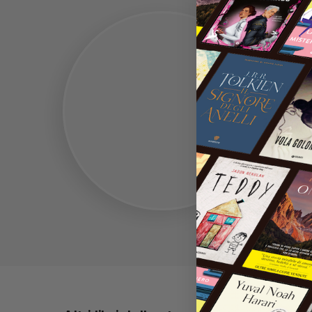
Luc
È uno pse
con prota
250.000 
(2024).
Approf