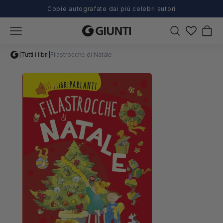
Copie autografate dai più celebri autori
Carrel
|
Tutti i libri
|
Filastrocche di Natale