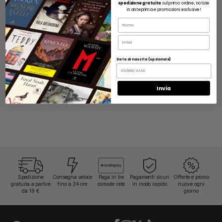
spedizione gratuita
sul primo ordine, notizie
Editore:
Giunti Editore
in anteprima e promozioni esclusive!
Collana:
LIBRI PARLANTI
Name
Copertina:
Cartonato accoppiato
Email
Pagine:
14
Dimensioni:
15.0 x 21.0 cm
Data di nascita (opzionale)
Data di pubblicazione:
8 novembre 2023
ISBN:
9788809930964
Fascia di età:
Età: a partire dai 3 anni
Invia
Spedizione
Consegna veloce
Paga in tre
Pagamenti sicuri
Offerte e promo
gratuita a partire
fino a 24 ore
comode rate
in modo rapido
nuove ogni
da 19 €
giorno