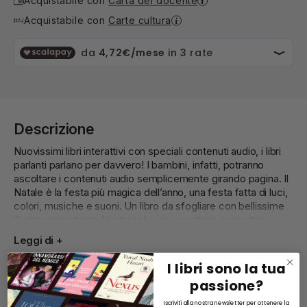
Acquistabile con
Carta del docente
Acquistabile con
Carte cultura
Descrizione
Nuovissimi libri interattivi con speciali contenuti audio, i libri
parlanti parlano per davvero! I bambini, infatti, potranno
ascoltare i contenuti audio semplicemente girando pagina. Il
Natale è la festa più magica dell’anno, una festa fatta di luci,
colori, musiche e suoni. Un libro da sfogliare con bellissime
illustrazioni e tante filastrocche da ascoltare, riascoltare e
ricordare. Il regalo perfetto da trovare sotto l’albero.
Leggi di
+
I libri sono la tua
passione?
Dettagli
Iscriviti alla nostra newsletter per ottenere la