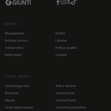
Facebook
Instagram
Twitter
TikTok
GRUPPO
Management
Profilo
Archivio storico
Librerie
Codice etico
Politica qualità
Diritti esteri
Contatti
SITI DEL GRUPPO
Archeologia viva
Arte e dossier
Bompiani
Giunti Scuola
Musye
Giunti al Punto
Giunti Abbonamenti
Giunti Psychometrics