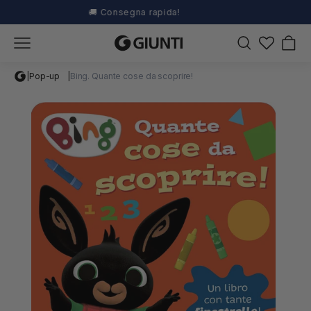
🚚 Consegna rapida!
Carrel
|
Pop-up
|
Bing. Quante cose da scoprire!