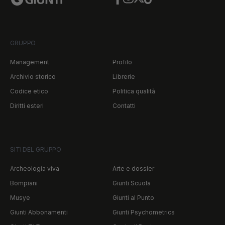
Facebook
Instagram
Twitter
TikTok
GRUPPO
Management
Profilo
Archivio storico
Librerie
Codice etico
Politica qualità
Diritti esteri
Contatti
SITI DEL GRUPPO
Archeologia viva
Arte e dossier
Bompiani
Giunti Scuola
Musye
Giunti al Punto
Giunti Abbonamenti
Giunti Psychometrics