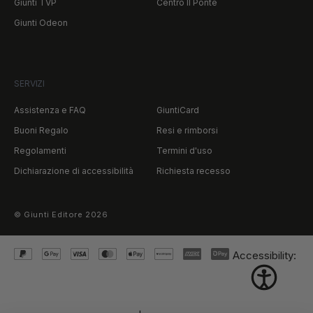
Giunti TVP
Centro Il Ponte
Giunti Odeon
SERVIZI
Assistenza e FAQ
GiuntiCard
Buoni Regalo
Resi e rimborsi
Regolamenti
Termini d'uso
Dichiarazione di accessibilità
Richiesta recesso
©
Giunti Editore
2026
Accessibility: