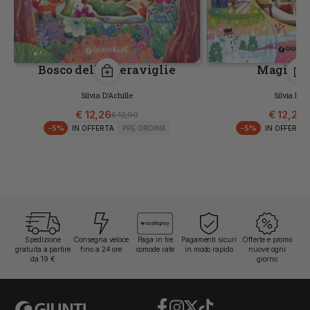
Bosco delle meraviglie
Magico N
Silvia D'Achille
Silvia D'Ac
€ 12,26
€ 12,26
€ 12,90
€
-
5
%
-
5
%
IN OFFERTA
PRE ORDINA
IN OFFERTA
Spedizione
Consegna veloce
Paga in tre
Pagamenti sicuri
Offerte e promo
gratuita a partire
fino a 24 ore
comode rate
in modo rapido
nuove ogni
da 19 €
giorno