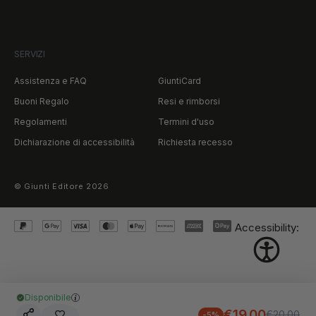
SERVIZI
Assistenza e FAQ
GiuntiCard
Buoni Regalo
Resi e rimborsi
Regolamenti
Termini d'uso
Dichiarazione di accessibilità
Richiesta recesso
©
Giunti Editore
2026
Accessibility:
Condizioni generali di vendita
Informativa privacy
Disponibile
Cookie policy
€19,00
€20,00
-5%