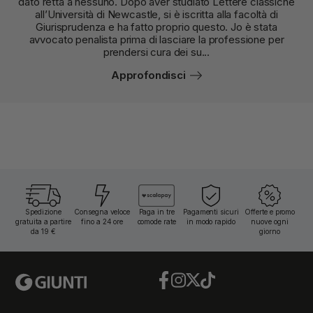
dato retta a nessuno. Dopo aver studiato Lettere classiche
all’Università di Newcastle, si è iscritta alla facoltà di
Giurisprudenza e ha fatto proprio questo. Jo è stata
avvocato penalista prima di lasciare la professione per
prendersi cura dei su...
Approfondisci
Spedizione
Consegna veloce
Paga in tre
Pagamenti sicuri
Offerte e promo
gratuita a partire
fino a 24 ore
comode rate
in modo rapido
nuove ogni
da 19 €
giorno
Facebook
Instagram
Twitter
TikTok