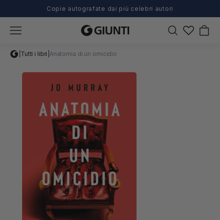
Copie autografate dai più celebri autori
Carrel
|
Tutti i libri
|
Anatomia di un omicidio